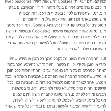
יצוין שאותם "עוגיות" Cookies "משואות רשת" (web beacons)
הן קבצים גראפיים זעירים בעלי מזהה ייחודי, המשובצים בדפי
אינטרנט ושתפקידם לסייע באיסוף מידע אודות הצפייה
והשימוש באתר וכן נתוני קהל (כגון גיל, מין ותחומי עניין)
המופקים על בסיס קוד קוד Google Analytics . המידע הנאסף
איננו מזהה אותך והשימוש שיעשה ב-Cookies ובמשואות רשת
כפוף למדיניות הפרטיות של Google /אם אתה רוצה לבדוק את
מדיניות הפרטיות של Google תוכל לעשות כן באמצעות אתרי
האינטרנט שלהן ו/או בקישור זה.
1.8. החברה אינה מעוניינת לקבל ממך כל תוכן או מידע שהינו
סודי או מוגן על ידי זכויות כלשהן והינך נדרש להימנע מלהעלות
לאתר ולפרסם בו כל מידע כאמור. על כן, ההתייחסות לכל תוכן
או מידע שתמסור לחברה ו/או תפרסם באמצעות האתר או בכל
אמצעי אחר לצורך פרסום (למשל בפורומים, תגוביות וכו', ככל
שישנם) תהיה כאל מידע לא סודי ולא קנייני. דע, כי במשלוח
תכנים ומידע לפרסום, הנך מקנה לחברה רשיון חינם שאינו
מוגבל בזמן, להציג, לשכפל, להעתיק, להפיץ, לשווק, לשדר,
להעמיד לרשות הציבור ולעשות בתכנים ובמידע כל שימוש אחר