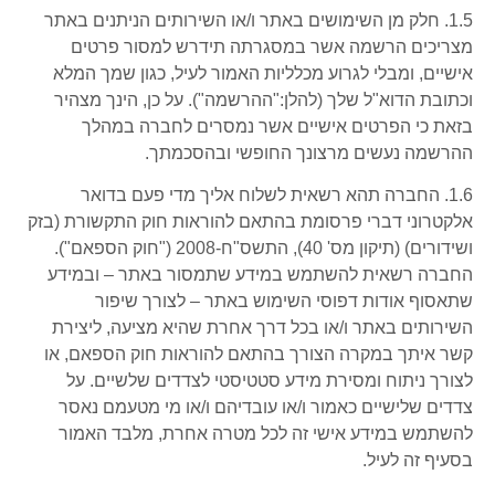
1.5. חלק מן השימושים באתר ו/או השירותים הניתנים באתר
מצריכים הרשמה אשר במסגרתה תידרש למסור פרטים
אישיים, ומבלי לגרוע מכלליות האמור לעיל, כגון שמך המלא
וכתובת הדוא"ל שלך (להלן:"ההרשמה"). על כן, הינך מצהיר
בזאת כי הפרטים אישיים אשר נמסרים לחברה במהלך
ההרשמה נעשים מרצונך החופשי ובהסכמתך.
1.6. החברה תהא רשאית לשלוח אליך מדי פעם בדואר
אלקטרוני דברי פרסומת בהתאם להוראות חוק התקשורת (בזק
ושידורים) (תיקון מס' 40), התשס"ח-2008 ("חוק הספאם").
החברה רשאית להשתמש במידע שתמסור באתר – ובמידע
שתאסוף אודות דפוסי השימוש באתר – לצורך שיפור
השירותים באתר ו/או בכל דרך אחרת שהיא מציעה, ליצירת
קשר איתך במקרה הצורך בהתאם להוראות חוק הספאם, או
לצורך ניתוח ומסירת מידע סטטיסטי לצדדים שלשיים. על
צדדים שלישיים כאמור ו/או עובדיהם ו/או מי מטעמם נאסר
להשתמש במידע אישי זה לכל מטרה אחרת, מלבד האמור
בסעיף זה לעיל.