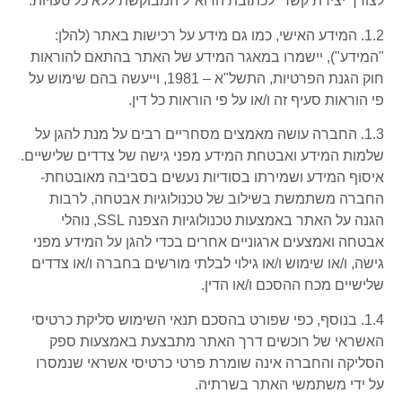
לצורך יצירת קשר לכתובת הדוא"ל המבוקשת ללא כל טעויות.
1.2. המידע האישי, כמו גם מידע על רכישות באתר (להלן:
"המידע"), יישמרו במאגר המידע של האתר בהתאם להוראות
חוק הגנת הפרטיות, התשל"א – 1981, וייעשה בהם שימוש על
פי הוראות סעיף זה ו/או על פי הוראות כל דין.
1.3. החברה עושה מאמצים מסחריים רבים על מנת להגן על
שלמות המידע ואבטחת המידע מפני גישה של צדדים שלישיים.
איסוף המידע ושמירתו בסודיות נעשים בסביבה מאובטחת-
החברה משתמשת בשילוב של טכנולוגיות אבטחה, לרבות
הגנה על האתר באמצעות טכנולוגיות הצפנה SSL, נוהלי
אבטחה ואמצעים ארגוניים אחרים בכדי להגן על המידע מפני
גישה, ו/או שימוש ו/או גילוי לבלתי מורשים בחברה ו/או צדדים
שלישיים מכח ההסכם ו/או הדין.
1.4. בנוסף, כפי שפורט בהסכם תנאי השימוש סליקת כרטיסי
האשראי של רוכשים דרך האתר מתבצעת באמצעות ספק
הסליקה והחברה אינה שומרת פרטי כרטיסי אשראי שנמסרו
על ידי משתמשי האתר בשרתיה.