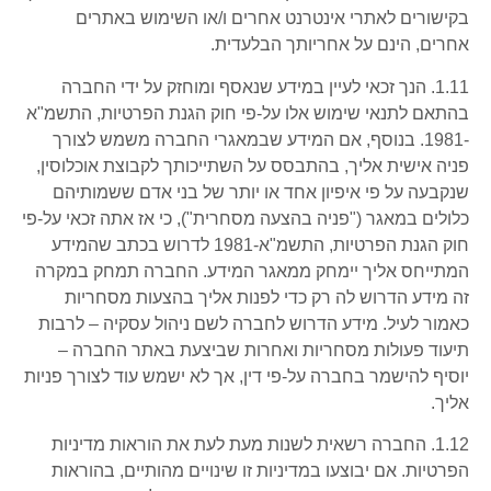
בקישורים לאתרי אינטרנט אחרים ו/או השימוש באתרים
אחרים, הינם על אחריותך הבלעדית.
1.11. הנך זכאי לעיין במידע שנאסף ומוחזק על ידי החברה
בהתאם לתנאי שימוש אלו על-פי חוק הגנת הפרטיות, התשמ"א
-1981. בנוסף, אם המידע שבמאגרי החברה משמש לצורך
פניה אישית אליך, בהתבסס על השתייכותך לקבוצת אוכלוסין,
שנקבעה על פי איפיון אחד או יותר של בני אדם ששמותיהם
כלולים במאגר ("פניה בהצעה מסחרית"), כי אז אתה זכאי על-פי
חוק הגנת הפרטיות, התשמ"א-1981 לדרוש בכתב שהמידע
המתייחס אליך יימחק ממאגר המידע. החברה תמחק במקרה
זה מידע הדרוש לה רק כדי לפנות אליך בהצעות מסחריות
כאמור לעיל. מידע הדרוש לחברה לשם ניהול עסקיה – לרבות
תיעוד פעולות מסחריות ואחרות שביצעת באתר החברה –
יוסיף להישמר בחברה על-פי דין, אך לא ישמש עוד לצורך פניות
אליך.
1.12. החברה רשאית לשנות מעת לעת את הוראות מדיניות
הפרטיות. אם יבוצעו במדיניות זו שינויים מהותיים, בהוראות