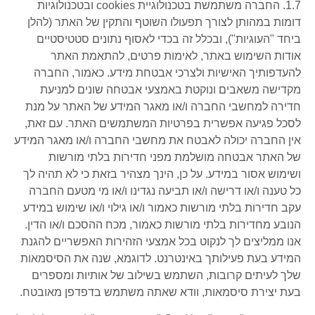
1.7. החברה משתמשת בטכנולוגיית cookies ובטכנולוגיות
דומות במהותן לצורך תפעולו השוטף והתקין של האתר (להלן
ביחד "העוגיות"), ובכלל זה בכדי לאסוף נתונים סטטיסטיים
אודות השימוש באתר, לאימות פרטים, להתאמת האתר
להעדפותיך האישיות ולצרכי אבטחת מידע. כאמור, החברה
מקדישה משאבים ונוקטת באמצעי אבטחה שונים למניעת
חדירה למחשבי החברה ו/או מאגר המידע של האתר על מנת
לסכל פגיעה אפשרית בפרטיות המשתמשים האתר. עם זאת,
אין החברה יכולה לאבטח את מחשבי החברה ו/או מאגר המידע
של האתר אבטחה מושלמת מפני חדירות בלתי מורשות
ושימוש אסור במידע. על כן, הינך מצהיר בזאת כי לא תהיה לך
כל טענה ו/או דרישה ו/או תביעה נגדינו ו/או מי מטעם החברה
עקב חדירות בלתי מורשות כאמור ו/או גילוי ו/או שימוש במידע
הנובע מחדירות בלתי מורשות כאמור, מכח ההסכם ו/או הדין.
אנו ממליצים לך לנקוט בכל אמצעי הזהירות האפשריים להגנת
המידע בעת פעילותך באינטרנט. לדוגמא, שנה את הסיסמאות
שלך לעיתים קרובות, השתמש בשילוב של אותיות ומספרים
בעת יצירת סיסמאות, וודא שאתה משתמש בדפדפן מאובטח.