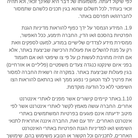
לפי שיקול דעתה. משמעותו של דבר היא שאינך זכאי, ולא תהיה
זכאי בעתיד, לכל תשלום שהוא בגין תכנים כלשהם שתמסור
לחברהו/או תפרסם באתר.
1.9. המידע הנמסר על ידך כפוף להוראות מדיניות הגנת
הפרטיות בהסכם ו/או הדין, החברה תימנע, ככל האפשר,
ממסירת מידע לצדדים שלישיים במודע, למעט לספקים וזאת
רק על מנת להשלים את פעולות הרכישה שביצעת באתר, אלא
אם תהיה מחויבת לעשות כן על פי צו שיפוטי ו/או אם תעמוד
בפני איום שינקטו כנגדה צעדים משפטיים (פליליים או אזרחיים)
בגין פעולות שביצעת באתר. במקרה זה רשאית החברה למסור
את פרטיך לצד הטוען כי נפגע ממך ו/או בהתאם להוראות הצו
השיפוטי ללא כל הודעה מוקדמת.
1.10.באתר קיימים קישורים אשר מפנים לאתרי אינטרנט
אחרים. החברה עושה מאמץ לקשר לאתרי אינטרנט אשר לפי
מיטב ידיעתה אינם פוגעים בפרטיות המשתמשים באתרי
אינטרנט האחרים. יחד עם זאת, החברה איננה אחראית לתנאי
השימוש ו/או למדיניות הגנת הפרטיות באתרי האינטרנט
האחרים, לתכניהם וכל הקשור או הנובע משימוש בהם. שימושך